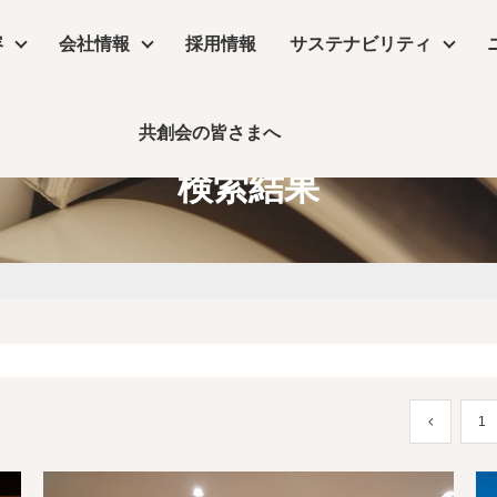
容
会社情報
採用情報
サステナビリティ
共創会の皆さまへ
サステナビリティ
検索結果
物販店
沿革
コラム
リーシング
コンセプトムービー
丸井グループ企業
飲食店・食物販店
デザイン・設計
保育園・介護施設・医療施設
実績
事業所アクセス
デジタルサイネージ
コラム
ーム
公共施設・ホテル・住空間
1