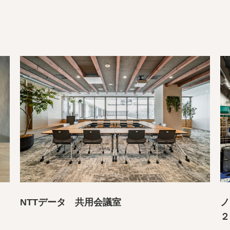
NTTデータ 共用会議室
ノ
２