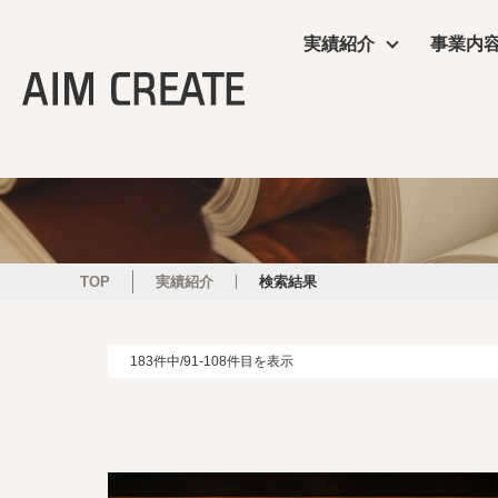
実績紹介
事業内
実績紹介
事業内容
会社情報
エイムクリエイツの
ニュース
商業施設
プランニング
会社概要
ワクテナブルとは
ニュース
サービス
施工・制作管理
役員・組織図
提案資料
TOP
実績紹介
検索結果
オフィス・ショール
POP UP
183件中/91-108件目を表示