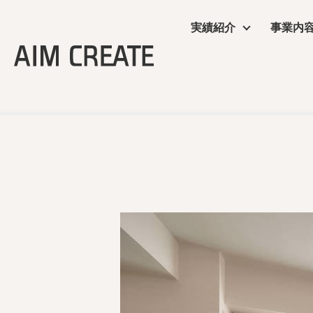
実績紹介
事業内
実績紹介
事業内容
会社情報
エイムクリエイツの
ニュース
TOP
＞
公共施設・ホテル・住空間
＞ リッチモンドホテル横
商業施設
プランニング
会社概要
ワクテナブルとは
ニュース
サービス
施工・制作管理
役員・組織図
提案資料
オフィス・ショール
POP UP