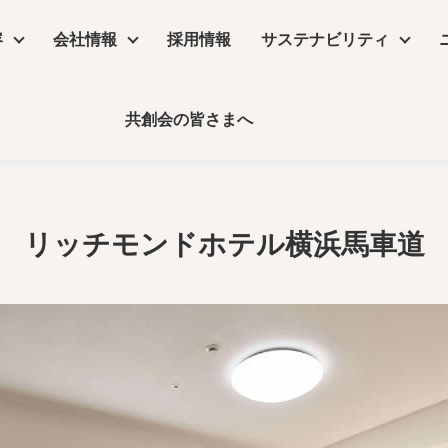
容
会社情報
採用情報
サステナビリティ
リッチモンドホテル横浜馬車
共創会の皆さまへ
サステナビリティ
浜馬車道
物販店
沿革
コラム
リーシング
コンセプトムービー
丸井グループ企業
飲食店・食物販店
デザイン・設計
保育園・介護施設・医療施設
実績
事業所アクセス
デジタルサイネージ
コラム
リッチモンドホテル横浜馬車道
ーム
公共施設・ホテル・住空間