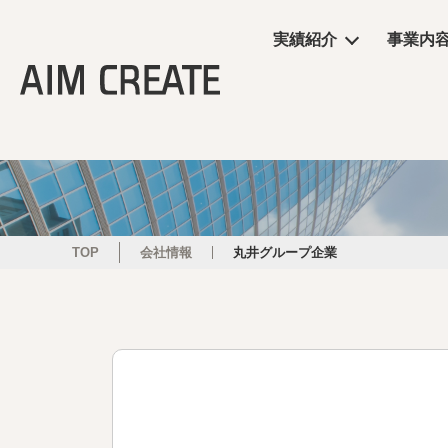
実績紹介
事業内
実績紹介
事業内容
会社情報
エイムクリエイツの
ニュース
商業施設
プランニング
会社概要
ワクテナブルとは
ニュース
サービス
施工・制作管理
役員・組織図
提案資料
TOP
会社情報
丸井グループ企業
オフィス・ショール
POP UP