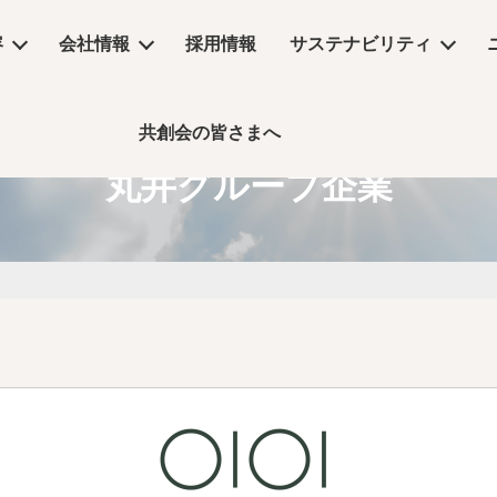
容
会社情報
採用情報
サステナビリティ
共創会の皆さまへ
サステナビリティ
丸井グループ企業
物販店
沿革
コラム
リーシング
コンセプトムービー
丸井グループ企業
飲食店・食物販店
デザイン・設計
保育園・介護施設・医療施設
実績
事業所アクセス
デジタルサイネージ
コラム
ーム
公共施設・ホテル・住空間