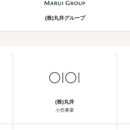
(株)丸井グループ
(株)丸井
小売事業