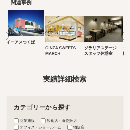
関連事例
イーアスつくば
GINZA SWEETS
ソラリアステージ
モ
MARCH
スタッフ休憩室
販
実績詳細検索
カテゴリーから探す
商業施設
飲食店・食物販店
オフィス・ショールーム
物販店