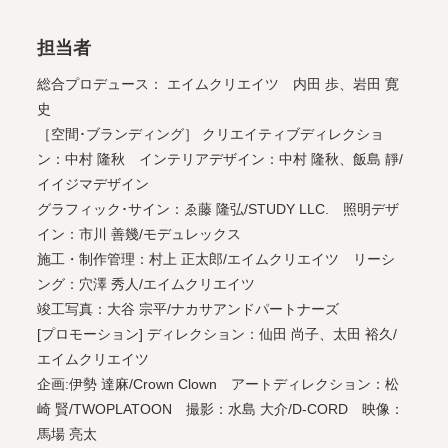
担当者
総合プロデュース： エイムクリエイツ 内田 歩、岩田 寛
史
［空間･ブランディング］ クリエイティブディレクショ
ン：中村 隆秋 インテリアデザイン：中村 隆秋、飯島 靜/
イイジマデザイン
グラフィック･サイン：ゑ藤 隆弘/STUDY LLC. 照明デザ
イン：市川 善幾/モデュレックス
施工・制作管理：村上 正太郎/エイムクリエイツ リーシ
ング：穴澤 秀人/エイムクリエイツ
竣工写真：大谷 宗平/ナカサアンドパートナーズ
[プロモーション] ディレクション：仙田 尚子、太田 裕久/
エイムクリエイツ
企画:伊勢 達麻/Crown Clown アートディレクション：松
崎 賢/TWOPLATOON 撮影：水島 大介/D-CORD 映像：
馬場 亮太