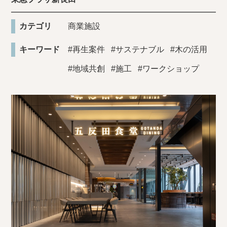
カテゴリ
商業施設
キーワード
#再生案件
#サステナブル
#木の活用
#地域共創
#施工
#ワークショップ