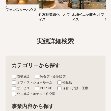
フォレスターハウス
住友林業緑化 オフ
木場ベニヤ商会 オフ
き
ィス
ィス
林
実績詳細検索
カテゴリーから探す
商業施設
飲食店・食物販店
オフィス・ショールーム
物販店
サービス
POP UP
保育・介護・医療
公共施設・ホテル・住空間
事業内容から探す