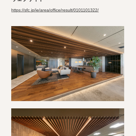
https://sfc.jp/ie/area/office/result/0101101322/