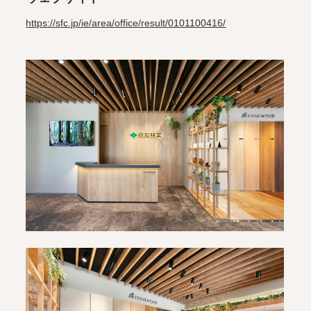
https://sfc.jp/ie/area/office/result/0101100416/