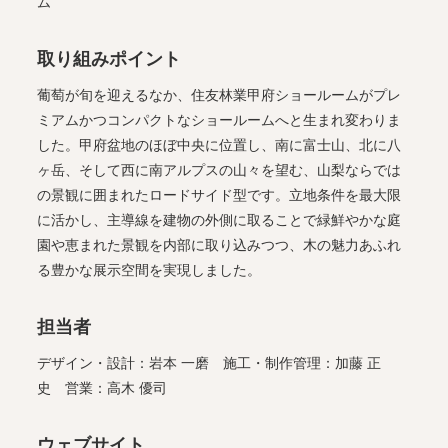
ム
取り組みポイント
葡萄が旬を迎えるなか、住友林業甲府ショールームがプレ
ミアムかつコンパクトなショールームへと生まれ変わりま
した。甲府盆地のほぼ中央に位置し、南に富士山、北に八
ヶ岳、そして西に南アルプスの山々を望む、山梨ならでは
の景観に囲まれたロードサイド型です。立地条件を最大限
に活かし、主導線を建物の外側に取ることで緑鮮やかな庭
園や恵まれた景観を内部に取り込みつつ、木の魅力あふれ
る豊かな展示空間を実現しました。
担当者
デザイン・設計：岩本 一磨 施工・制作管理：加藤 正
史 営業：高木 優司
ウェブサイト