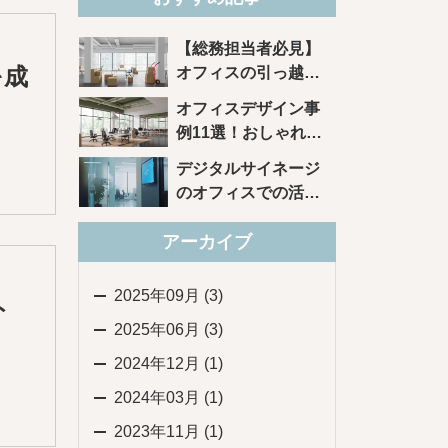
【総務担当者必見】
を成
オフィスの引っ越し
を成功させる10のポ
オフィスデザイン事
イント
例11選！おしゃれ・
トレンドがわかる
デジタルサイネージ
のオフィスでの活用
方法とは？効果もご
アーカイブ
紹介
2025年09月 (3)
ト
2025年06月 (3)
2024年12月 (1)
2024年03月 (1)
2023年11月 (1)