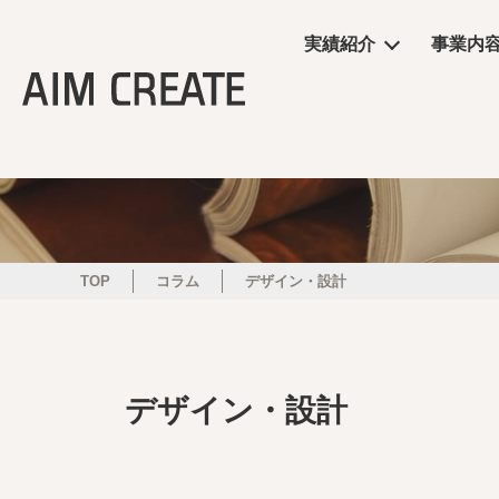
実績紹介
事業内
実績紹介
事業内容
会社情報
エイムクリエイツの
ニュース
商業施設
プランニング
会社概要
ワクテナブルとは
ニュース
サービス
施工・制作管理
役員・組織図
提案資料
TOP
コラム
デザイン・設計
オフィス・ショール
POP UP
デザイン・設計