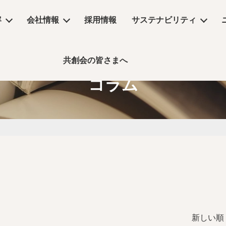
容
会社情報
採用情報
サステナビリティ
共創会の皆さまへ
サステナビリティ
コラム
物販店
沿革
コラム
リーシング
コンセプトムービー
丸井グループ企業
飲食店・食物販店
デザイン・設計
保育園・介護施設・医療施設
実績
事業所アクセス
デジタルサイネージ
コラム
ーム
公共施設・ホテル・住空間
新しい順 