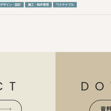
デザイン・設計
施⼯・制作管理
ワクテナブル
CT
DO
資