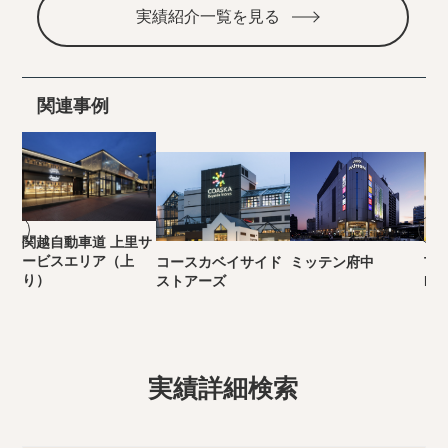
実績紹介一覧を見る
関連事例
関越自動車道 上里サ
ービスエリア（上
コースカベイサイド
ミッテン府中
TH
り）
ストアーズ
HO
実績詳細検索