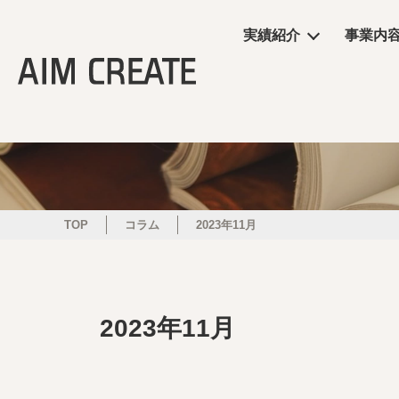
実績紹介
事業内
実績紹介
事業内容
会社情報
エイムクリエイツの
ニュース
商業施設
プランニング
会社概要
ワクテナブルとは
ニュース
サービス
施工・制作管理
役員・組織図
提案資料
TOP
コラム
2023年11月
オフィス・ショール
POP UP
2023年11月