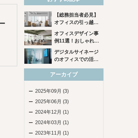
【総務担当者必見】
ー
オフィスの引っ越し
を成功させる10のポ
オフィスデザイン事
イント
例11選！おしゃれ・
トレンドがわかる
デジタルサイネージ
のオフィスでの活用
方法とは？効果もご
アーカイブ
紹介
2025年09月 (3)
2025年06月 (3)
2024年12月 (1)
2024年03月 (1)
2023年11月 (1)