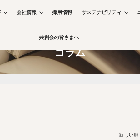
容
会社情報
採用情報
サステナビリティ
共創会の皆さまへ
サステナビリティ
コラム
物販店
沿革
コラム
リーシング
コンセプトムービー
丸井グループ企業
飲食店・食物販店
デザイン・設計
保育園・介護施設・医療施設
実績
事業所アクセス
デジタルサイネージ
コラム
ーム
公共施設・ホテル・住空間
新しい順 