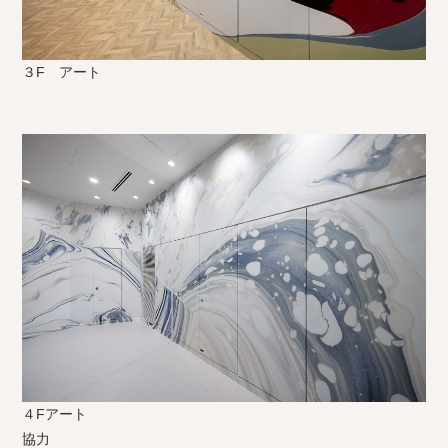
３F アート
４Fアート
協力