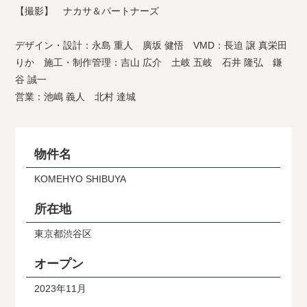
【撮影】 ナカサ＆パートナーズ
デザイン・設計：永島 重人 廣坂 健悟 VMD：長迫 譲 真栄田
りか 施工・制作管理：吉山 広介 土岐 五岐 石井 隆弘 鎌
谷 誠一
営業：池嶋 義人 北村 達城
物件名
KOMEHYO SHIBUYA
所在地
東京都渋谷区
オープン
2023年11月