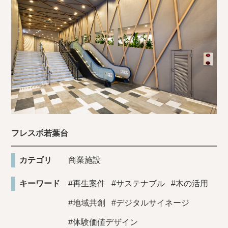
フレスポ若葉台
カテゴリ
商業施設
キーワード
#再生案件
#サステナブル
#木の活用
#地域共創
#デジタルサイネージ
#体験価値デザイン