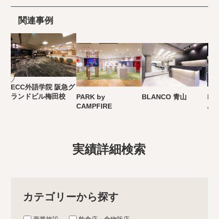
関連事例
ECC外語学院 阪急グ
ランドビル梅田校
PARK by
BLANCO 青山
BE
CAMPFIRE
AO
実績詳細検索
カテゴリーから探す