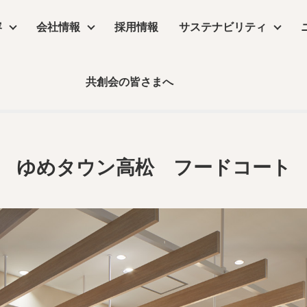
容
会社情報
採用情報
サステナビリティ
ゆめタウン高松 フードコー
共創会の皆さまへ
サステナビリティ
物販店
沿革
コラム
リーシング
コンセプトムービー
丸井グループ企業
飲食店・食物販店
デザイン・設計
保育園・介護施設・医療施設
実績
事業所アクセス
デジタルサイネージ
コラム
ゆめタウン高松 フードコート
ーム
公共施設・ホテル・住空間