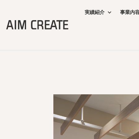
実績紹介
事業内
実績紹介
事業内容
会社情報
エイムクリエイツの
ニュース
TOP
＞
飲食店・食物販店
＞ ゆめタウン高松 フードコート
商業施設
プランニング
会社概要
ワクテナブルとは
ニュース
サービス
施工・制作管理
役員・組織図
提案資料
オフィス・ショール
POP UP