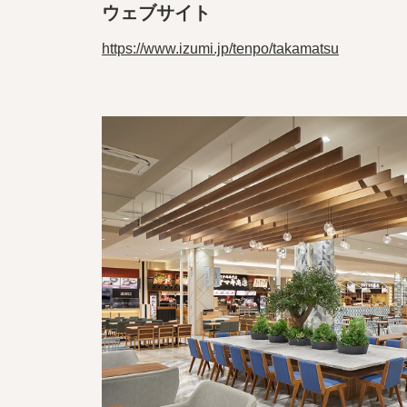
ウェブサイト
https://www.izumi.jp/tenpo/takamatsu