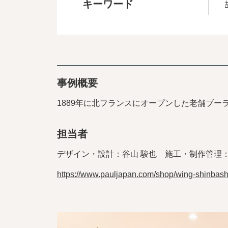
キーワード
事例概要
1889年に北フランスにオープンした老舗ブー
担当者
デザイン・設計：谷山 駿也 施工・制作管理：
https://www.pauljapan.com/shop/wing-shinbash