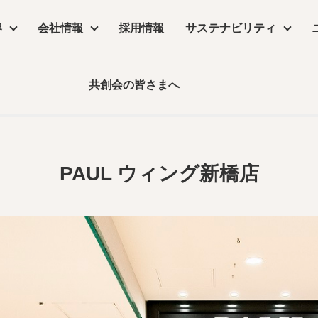
容
会社情報
採用情報
サステナビリティ
PAUL ウィング新橋店
共創会の皆さまへ
サステナビリティ
物販店
沿革
コラム
リーシング
コンセプトムービー
丸井グループ企業
飲食店・食物販店
デザイン・設計
保育園・介護施設・医療施設
実績
事業所アクセス
デジタルサイネージ
コラム
PAUL ウィング新橋店
ーム
公共施設・ホテル・住空間