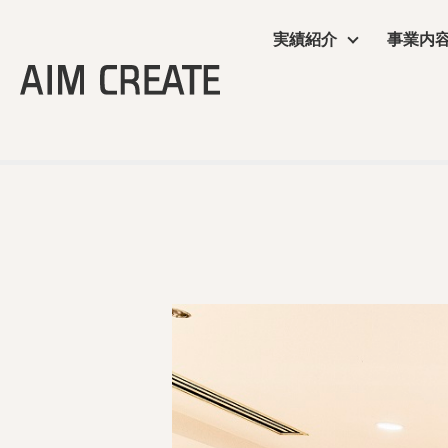
実績紹介
事業内
実績紹介
事業内容
会社情報
エイムクリエイツの
ニュース
TOP
＞
飲食店・食物販店
＞ PAUL ウィング新橋店
商業施設
プランニング
会社概要
ワクテナブルとは
ニュース
サービス
施工・制作管理
役員・組織図
提案資料
オフィス・ショール
POP UP