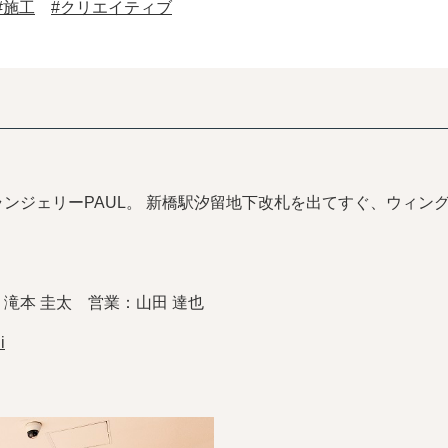
#施工
#クリエイティブ
ランジェリーPAUL。 新橋駅汐留地下改札を出てすぐ、ウィン
滝本 圭太 営業：山田 達也
i