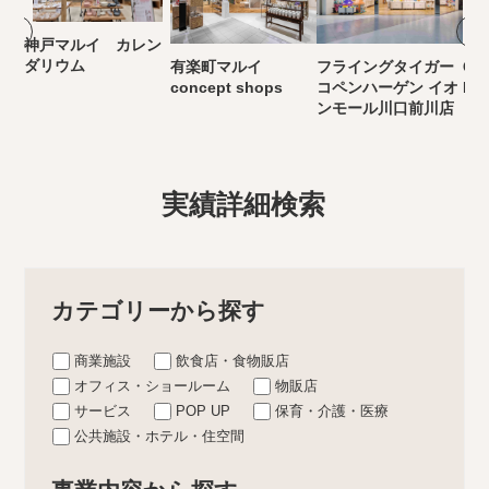
神戸マルイ カレン
ダリウム
有楽町マルイ
フライングタイガー
Cla
concept shops
コペンハーゲン イオ
MA
ンモール川口前川店
実績詳細検索
カテゴリーから探す
商業施設
飲食店・食物販店
オフィス・ショールーム
物販店
サービス
POP UP
保育・介護・医療
公共施設・ホテル・住空間