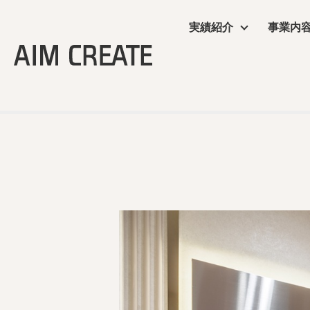
実績紹介
事業内
実績紹介
事業内容
会社情報
エイムクリエイツの
ニュース
TOP
＞
オフィス・ショールーム
＞ 三井のリハウス旗の台セ
商業施設
プランニング
会社概要
ワクテナブルとは
ニュース
サービス
施工・制作管理
役員・組織図
提案資料
オフィス・ショール
POP UP