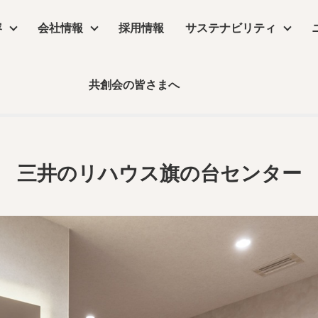
容
会社情報
採用情報
サステナビリティ
三井のリハウス旗の台センタ
共創会の皆さまへ
サステナビリティ
ンター
物販店
沿革
コラム
リーシング
コンセプトムービー
丸井グループ企業
飲食店・食物販店
デザイン・設計
保育園・介護施設・医療施設
実績
事業所アクセス
デジタルサイネージ
コラム
三井のリハウス旗の台センター
ーム
公共施設・ホテル・住空間