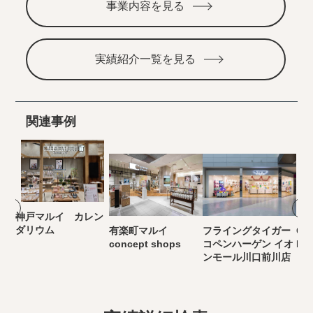
事業内容を見る
実績紹介一覧を見る
関連事例
神戸マルイ カレン
ダリウム
有楽町マルイ
フライングタイガー
Cla
concept shops
コペンハーゲン イオ
MA
ンモール川口前川店