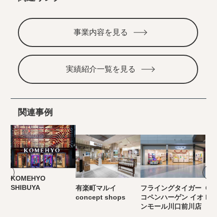
事業内容を見る
実績紹介一覧を見る
関連事例
KOMEHYO
SHIBUYA
有楽町マルイ
フライングタイガー
Cla
concept shops
コペンハーゲン イオ
MA
ンモール川口前川店