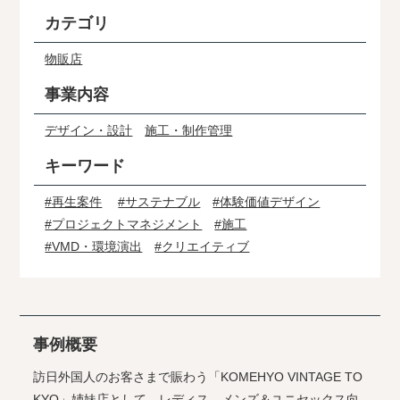
カテゴリ
物販店
事業内容
デザイン・設計
施工・制作管理
キーワード
#再生案件
#サステナブル
#体験価値デザイン
#プロジェクトマネジメント
#施工
#VMD・環境演出
#クリエイティブ
事例概要
訪日外国人のお客さまで賑わう「KOMEHYO VINTAGE TO
KYO」姉妹店として、レディス、メンズ＆ユニセックス向