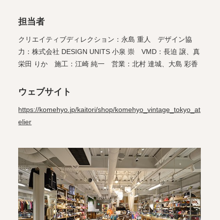
担当者
クリエイティブディレクション：永島 重人 デザイン協
力：株式会社 DESIGN UNITS 小泉 崇 VMD：長迫 譲、真
栄田 りか 施工：江崎 純一 営業：北村 達城、大島 彩香
ウェブサイト
https://komehyo.jp/kaitori/shop/komehyo_vintage_tokyo_at
elier