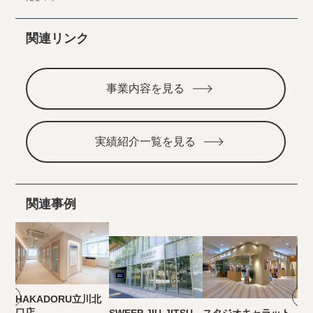
関連リンク
事業内容を見る
実績紹介一覧を見る
関連事例
HAKADORU立川北
口店
SWEEP JIU-JITSU
スタジオキャラット
ス