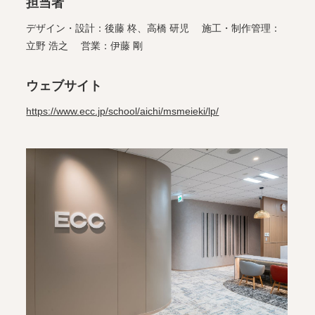
担当者
デザイン・設計：後藤 柊、高橋 研児 施工・制作管理：
立野 浩之 営業：伊藤 剛
ウェブサイト
https://www.ecc.jp/school/aichi/msmeieki/lp/