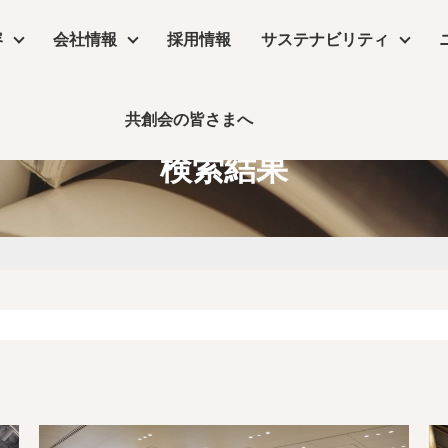
容
会社情報
採用情報
サステナビリティ
共創会の皆さまへ
サステナビリティ
検索結果
物販店
沿革
コラム
リーシング
コンセプトムービー
丸井グループ企業
飲食店・食物販店
デザイン・設計
保育園・介護施設・医療施設
実績
事業所アクセス
デジタルサイネージ
コラム
ーム
公共施設・ホテル・住空間