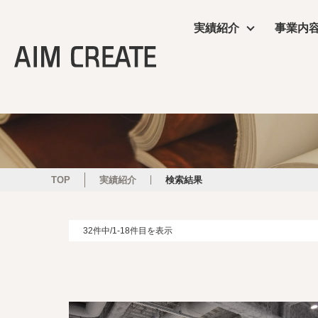
実績紹介
事業内
実績紹介
事業内容
会社情報
エイムクリエイツの
ニュース
商業施設
プランニング
会社概要
ワクテナブルとは
ニュース
サービス
施工・制作管理
役員・組織図
提案資料
TOP
実績紹介
検索結果
オフィス・ショール
POP UP
32件中/1-18件目を表示