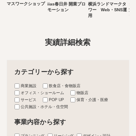
マスワークショップ
iias春日井 開業プロ
横浜ランドマークタ
グ
モーション
ワー Web・SNS運
第
用
シ
実績詳細検索
カテゴリーから探す
商業施設
飲食店・食物販店
オフィス・ショールーム
物販店
サービス
POP UP
保育・介護・医療
公共施設・ホテル・住空間
事業内容から探す
プランニング
リーシング
デザイン・設計