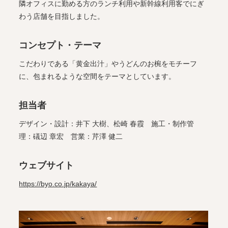
隣オフィスに勤める方のランチ利用や新幹線利用客でにぎ
わう店舗を目指しました。
コンセプト・テーマ
こだわりである「黄金出汁」やうどんのお椀をモチーフ
に、包まれるような空間をテーマとしています。
担当者
デザイン・設計：井下 大樹、松崎 春霞 施工・制作管
理：礒辺 章宏 営業：芹澤 健二
ウェブサイト
https://byo.co.jp/kakaya/