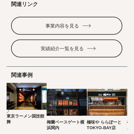
関連リンク
事業内容を見る
実績紹介一覧を見る
関連事例
東京ラーメン国技館
舞
梅蘭ベースゲート横
極味や ららぽーと
極
浜関内
TOKYO-BAY店
ム