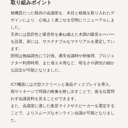
取り組みポイント
無機質だった既存の会議室を、木目と植栽を取り入れたデ
ザインにより、心地よく過ごせる空間にリニューアルしま
した。
天井には意匠性と吸音性を兼ね備えた木調の吸音ルーバー
を設置。床には、サステナブルなマテリアルを選定してい
ます。
照明は無線調光にて計画。通常会議時や研修用、プロジェ
クター利用時用、また省エネ用など、明るさや調光の細か
な設定が可能となりました。
ICT機器には大型スクリーンと液晶ディスプレイを導入。
両サイネージで同様の映像を映し出すことで、座る位置問
わず会議資料を見ることができます。
また、会議室に適した集音マイクやスピーカーを選定する
ことで、よりスムーズなオンライン会議が可能となりまし
た。