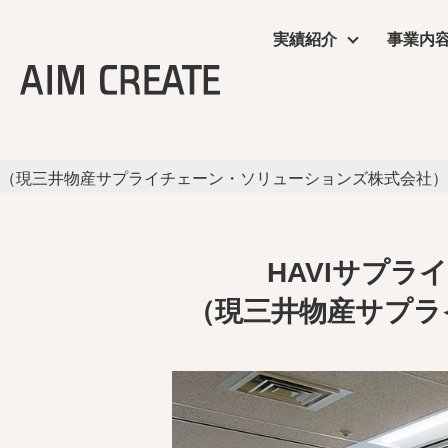
HAVIサプラ
実績紹介
事業内
（現三井物産サプライ
実績紹介
事業内容
会社情報
エイムクリエイツの
ニュース
TOP
＞
オフィス・ショールーム
＞ HAVIサプライチェーン
（現三井物産サプライチェーン・ソリューションズ株式会社）
商業施設
プランニング
会社概要
ワクテナブルとは
ニュース
サービス
施工・制作管理
役員・組織図
提案資料
オフィス・ショール
HAVIサプ
POP UP
（現三井物産サプラ