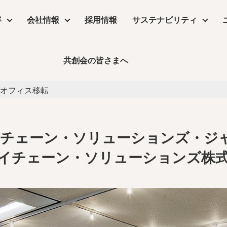
イチェーン・ソリューションズ・
容
会社情報
採用情報
サステナビリティ
チェーン・ソリューションズ
共創会の皆さまへ
サステナビリティ
・ソリューションズ・ジャパン合同会社
オフィス移転
物販店
沿革
コラム
リーシング
コンセプトムービー
丸井グループ企業
飲食店・食物販店
デザイン・設計
保育園・介護施設・医療施設
実績
事業所アクセス
デジタルサイネージ
コラム
ーム
公共施設・ホテル・住空間
ライチェーン・ソリューションズ・ジ
イチェーン・ソリューションズ株