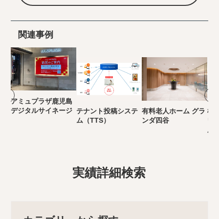
関連事例
アミュプラザ鹿児島
デジタルサイネージ
テナント投稿システ
有料老人ホーム グラ
横
ム（TTS）
ンダ四谷
ワー
用
実績詳細検索