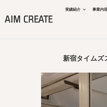
実績紹介
事業内
新宿タイムズス
実績紹介
事業内容
会社情報
エイムクリエイツの
ニュース
TOP
＞
商業施設
＞ 新宿タイムズスクエアレストランズパーク
商業施設
プランニング
会社概要
ワクテナブルとは
ニュース
サービス
施工・制作管理
役員・組織図
提案資料
新宿タイムズ
オフィス・ショール
POP UP