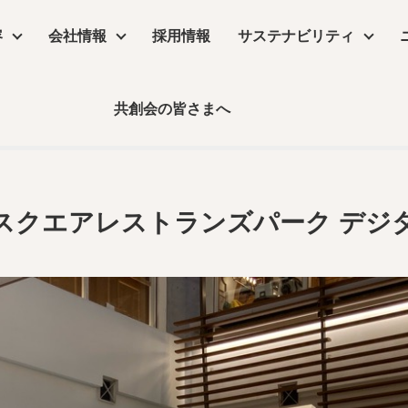
容
会社情報
採用情報
サステナビリティ
クエアレストランズパーク デ
共創会の皆さまへ
サステナビリティ
 デジタルサイネージ
物販店
沿革
コラム
リーシング
コンセプトムービー
丸井グループ企業
飲食店・食物販店
デザイン・設計
保育園・介護施設・医療施設
実績
事業所アクセス
デジタルサイネージ
コラム
スクエアレストランズパーク デジ
ーム
公共施設・ホテル・住空間