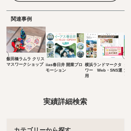
関連事例
飯田橋ラムラ クリス
マスワークショップ
iias春日井 開業プロ
横浜ランドマークタ
グ
モーション
ワー Web・SNS運
第
用
シ
実績詳細検索
カテゴリーから探す