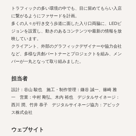
トラフィックの多い環境の中でも、目に留めてもらい入店
に繋がるようにファサードを計画。
多くの人々が行き交う歩道に面した入り口両脇に、LEDビ
ジョンを設置し、動きのあるコンテンツや最新の情報を放
映しています。
クライアント、外部のグラフィックデザイナーや協力会社
など、多様な共創パートナーとプロジェクトを組み、メン
バーが一丸となって取り組みました。
担当者
設計：谷山 駿也 施工・制作管理：鎌谷 誠一、篠崎 雅
一 営業：中村 剛弘、木内 裕也 デジタルサイネージ：
西川 潤、竹井 恭子 デジタルサイネージ協力：アビック
ス株式会社
ウェブサイト