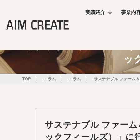
実績紹介
事業内
実績紹介
事業内容
会社情報
エイムクリエイツの
ニュース
ワクテナコラム＃４ サステ
ッ
商業施設
プランニング
会社概要
ワクテナブルとは
ニュース
サービス
施工・制作管理
役員・組織図
提案資料
TOP
コラム
コラム
サステナブル ファーム＆
オフィス・ショール
POP UP
サステナブル ファーム＆
ックフィールズ）」に