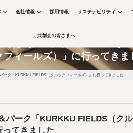
容
会社情報
採用情報
サステナビリティ
共創会の皆さまへ
サステナビリティ
ナブル ファーム＆パーク「KU
クフィールズ）」に行ってきま
物販店
沿革
コラム
リーシング
コンセプトムービー
丸井グループ企業
飲食店・食物販店
デザイン・設計
保育園・介護施設・医療施設
実績
事業所アクセス
デジタルサイネージ
コラム
パーク「KURKKU FIELDS（クルックフィールズ）」に行ってきました
ーム
公共施設・ホテル・住空間
パーク「KURKKU FIELDS（クル
行ってきました