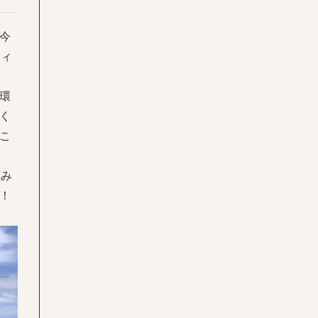
今
フィ
環
く
こ
恵み
！