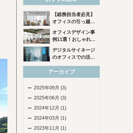
【総務担当者必見】
オフィスの引っ越し
を成功させる10のポ
オフィスデザイン事
イント
例11選！おしゃれ・
トレンドがわかる
デジタルサイネージ
のオフィスでの活用
方法とは？効果もご
アーカイブ
紹介
2025年09月 (3)
2025年06月 (3)
2024年12月 (1)
2024年03月 (1)
2023年11月 (1)