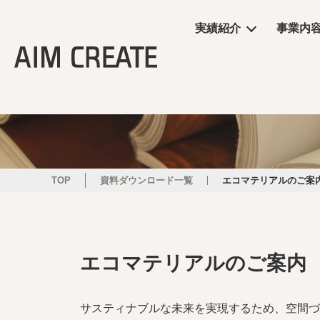
実績紹介
事業内
実績紹介
事業内容
会社情報
エイムクリエイツの
ニュース
商業施設
プランニング
会社概要
ワクテナブルとは
ニュース
サービス
施工・制作管理
役員・組織図
提案資料
TOP
資料ダウンロード一覧
エコマテリアルのご案
オフィス・ショール
POP UP
エコマテリアル
のご案内
サスティナブルな未来を実現するため、空間づ