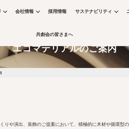
容
会社情報
採用情報
サステナビリティ
共創会の皆さまへ
サステナビリティ
エコマテリアルのご案内
物販店
沿革
コラム
リーシング
コンセプトムービー
丸井グループ企業
飲食店・食物販店
デザイン・設計
保育園・介護施設・医療施設
実績
事業所アクセス
デジタルサイネージ
コラム
内
ーム
公共施設・ホテル・住空間
くりや演出、装飾のご提案において、積極的に木材や循環型の