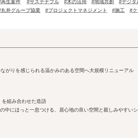
#再生案件
#サステナブル
#木の活用
#地域共創
#デジタ
#丸井グループ協業
#プロジェクトマネジメント
#施工
#
つながりを感じられる温かみのある空間へ大規模リニューアル
調和）」を組み合わせた造語
の中にほっと一息つける、居心地の良い空間と親しみやすいシ