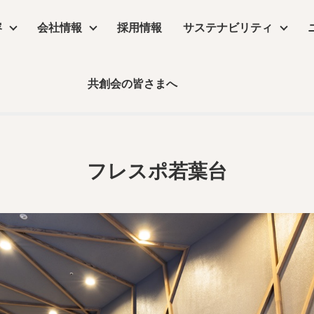
容
会社情報
採用情報
サステナビリティ
フレスポ若葉台
共創会の皆さまへ
サステナビリティ
物販店
沿革
コラム
リーシング
コンセプトムービー
丸井グループ企業
飲食店・食物販店
デザイン・設計
保育園・介護施設・医療施設
実績
事業所アクセス
デジタルサイネージ
コラム
フレスポ若葉台
ーム
公共施設・ホテル・住空間