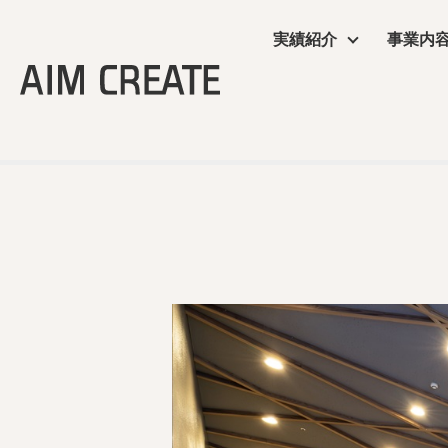
実績紹介
事業内
実績紹介
事業内容
会社情報
エイムクリエイツの
ニュース
TOP
＞
商業施設
＞ フレスポ若葉台
商業施設
プランニング
会社概要
ワクテナブルとは
ニュース
サービス
施工・制作管理
役員・組織図
提案資料
オフィス・ショール
POP UP