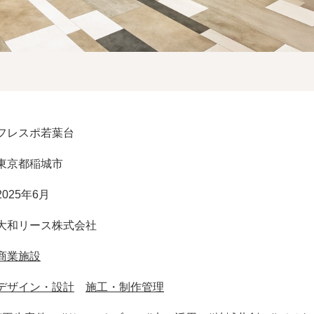
フレスポ若葉台
東京都稲城市
2025年6月
大和リース株式会社
商業施設
デザイン・設計
施工・制作管理