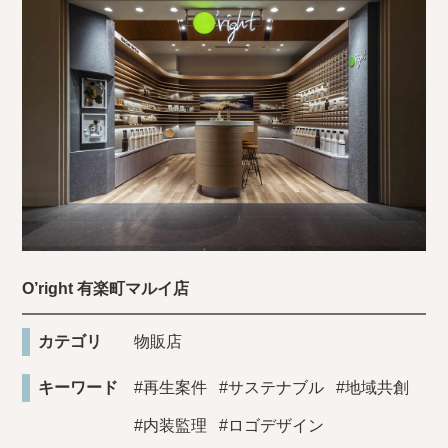
O’right 有楽町マルイ店
カテゴリ
物販店
キーワード
#再生案件
#サステナブル
#地域共創
#内装監理
#ロゴデザイン