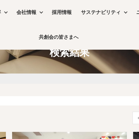
容
会社情報
採用情報
サステナビリティ
共創会の皆さまへ
サステナビリティ
検索結果
物販店
沿革
コラム
リーシング
コンセプトムービー
丸井グループ企業
飲食店・食物販店
デザイン・設計
保育園・介護施設・医療施設
実績
事業所アクセス
デジタルサイネージ
コラム
ーム
公共施設・ホテル・住空間