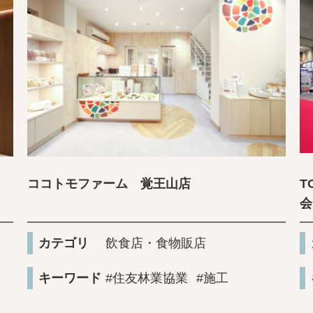
ココトモファーム 覚王山店
T
会
カテゴリ
飲食店・食物販店
キーワード
#住友林業協業
#施工