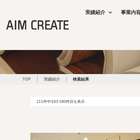
実績紹介
事業内
実績紹介
事業内容
会社情報
エイムクリエイツの
ニュース
商業施設
プランニング
会社概要
ワクテナブルとは
ニュース
サービス
施工・制作管理
役員・組織図
提案資料
TOP
実績紹介
検索結果
オフィス・ショール
POP UP
211件中/163-180件目を表示