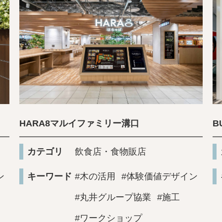
HARA8マルイファミリー溝口
B
カテゴリ
飲食店・食物販店
ン
キーワード
#木の活用
#体験価値デザイン
#丸井グループ協業
#施工
#ワークショップ