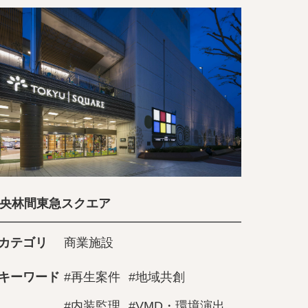
央林間東急スクエア
カテゴリ
商業施設
キーワード
#再生案件
#地域共創
#内装監理
#VMD・環境演出